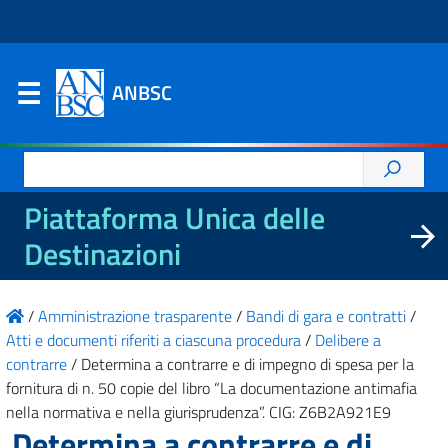
ANBSC
Ricerca
per:
Piattaforma Unica delle
Destinazioni
/
Amministrazione trasparente
/
Bandi di gara e contratti
/
Atti e documenti riferiti a ciascuna procedura
/
Delibere a
contrarre
/
Determina a contrarre e di impegno di spesa per la
fornitura di n. 50 copie del libro “La documentazione antimafia
nella normativa e nella giurisprudenza”. CIG: Z6B2A921E9
Determina a contrarre e di