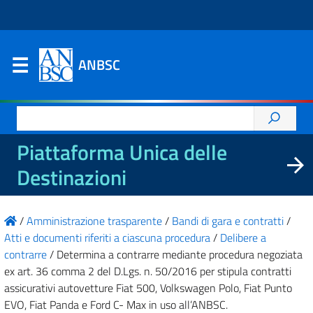
ANBSC
Ricerca
per:
Piattaforma Unica delle
Destinazioni
/
Amministrazione trasparente
/
Bandi di gara e contratti
/
Atti e documenti riferiti a ciascuna procedura
/
Delibere a
contrarre
/
Determina a contrarre mediante procedura negoziata
ex art. 36 comma 2 del D.Lgs. n. 50/2016 per stipula contratti
assicurativi autovetture Fiat 500, Volkswagen Polo, Fiat Punto
EVO, Fiat Panda e Ford C- Max in uso all’ANBSC.