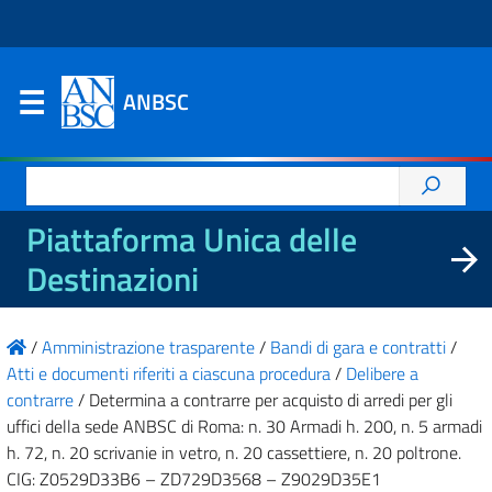
ANBSC
Ricerca
per:
Piattaforma Unica delle
Destinazioni
/
Amministrazione trasparente
/
Bandi di gara e contratti
/
Atti e documenti riferiti a ciascuna procedura
/
Delibere a
contrarre
/
Determina a contrarre per acquisto di arredi per gli
uffici della sede ANBSC di Roma: n. 30 Armadi h. 200, n. 5 armadi
h. 72, n. 20 scrivanie in vetro, n. 20 cassettiere, n. 20 poltrone.
CIG: Z0529D33B6 – ZD729D3568 – Z9029D35E1