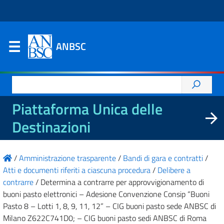
ANBSC
Ricerca
per:
Piattaforma Unica delle
Destinazioni
/
Amministrazione trasparente
/
Bandi di gara e contratti
/
Atti e documenti riferiti a ciascuna procedura
/
Delibere a
contrarre
/
Determina a contrarre per approvvigionamento di
buoni pasto elettronici – Adesione Convenzione Consip “Buoni
Pasto 8 – Lotti 1, 8, 9, 11, 12” – CIG buoni pasto sede ANBSC di
Milano Z622C741D0; – CIG buoni pasto sedi ANBSC di Roma