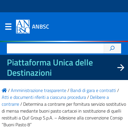
ANBSC
Ricerca
per:
Piattaforma Unica delle
Destinazioni
/
Amministrazione trasparente
/
Bandi di gara e contratti
/
Atti e documenti riferiti a ciascuna procedura
/
Delibere a
contrarre
/
Determina a contrarre per fornitura servizio sostitutivo
di mensa mediante buoni pasto cartacei in sostituzione di quelli
restituiti a Qui! Group S.p.A. – Adesione alla convenzione Consip
“Buoni Pasto 8”