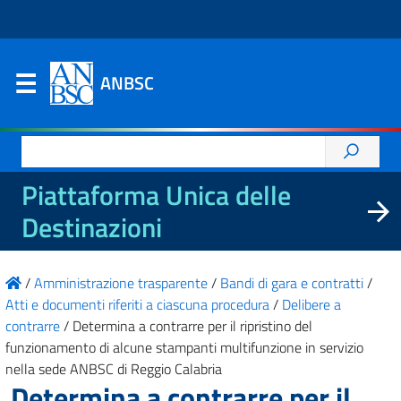
ANBSC
Ricerca
per:
Piattaforma Unica delle
Destinazioni
/
Amministrazione trasparente
/
Bandi di gara e contratti
/
Atti e documenti riferiti a ciascuna procedura
/
Delibere a
contrarre
/
Determina a contrarre per il ripristino del
funzionamento di alcune stampanti multifunzione in servizio
nella sede ANBSC di Reggio Calabria
Determina a contrarre per il