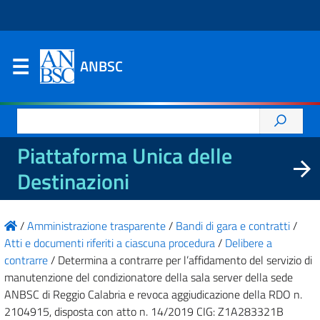
ANBSC
Ricerca
per:
Piattaforma Unica delle
Destinazioni
/
Amministrazione trasparente
/
Bandi di gara e contratti
/
Atti e documenti riferiti a ciascuna procedura
/
Delibere a
contrarre
/
Determina a contrarre per l’affidamento del servizio di
manutenzione del condizionatore della sala server della sede
ANBSC di Reggio Calabria e revoca aggiudicazione della RDO n.
2104915, disposta con atto n. 14/2019 CIG: Z1A283321B