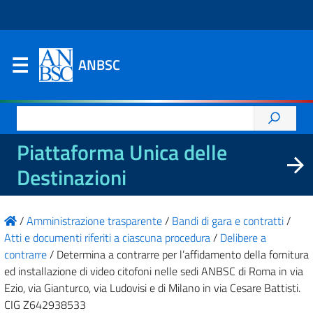
ANBSC
Ricerca
per:
Piattaforma Unica delle
Destinazioni
/
Amministrazione trasparente
/
Bandi di gara e contratti
/
Atti e documenti riferiti a ciascuna procedura
/
Delibere a
contrarre
/
Determina a contrarre per l’affidamento della fornitura
ed installazione di video citofoni nelle sedi ANBSC di Roma in via
Ezio, via Gianturco, via Ludovisi e di Milano in via Cesare Battisti.
CIG Z642938533