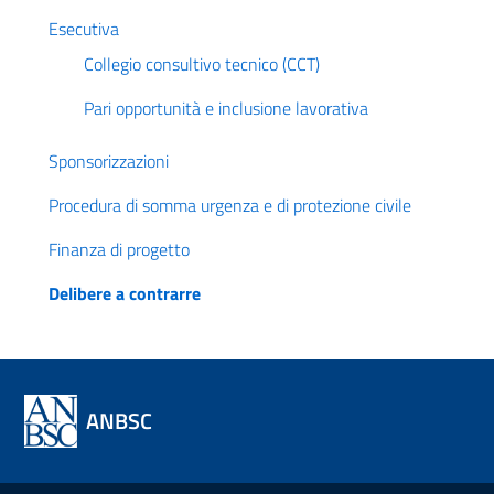
Esecutiva
Collegio consultivo tecnico (CCT)
Pari opportunità e inclusione lavorativa
Sponsorizzazioni
Procedura di somma urgenza e di protezione civile
Finanza di progetto
Delibere a contrarre
ANBSC