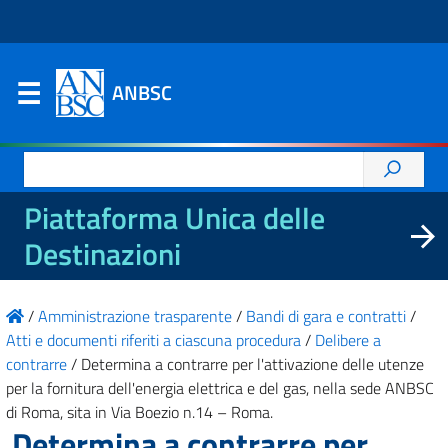
ANBSC
Ricerca
per:
Piattaforma Unica delle
Destinazioni
/
Amministrazione trasparente
/
Bandi di gara e contratti
/
Atti e documenti riferiti a ciascuna procedura
/
Delibere a
contrarre
/
Determina a contrarre per l'attivazione delle utenze
per la fornitura dell'energia elettrica e del gas, nella sede ANBSC
di Roma, sita in Via Boezio n.14 – Roma.
Determina a contrarre per