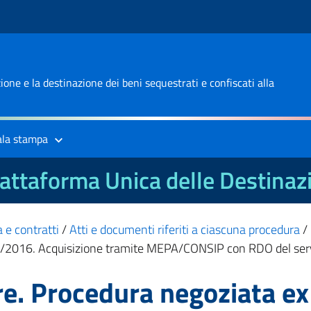
one e la destinazione dei beni sequestrati e confiscati alla
ala stampa
attaforma Unica delle Destinaz
 e contratti
/
Atti e documenti riferiti a ciascuna procedura
/
0/2016. Acquisizione tramite MEPA/CONSIP con RDO del servizio
e. Procedura negoziata ex a