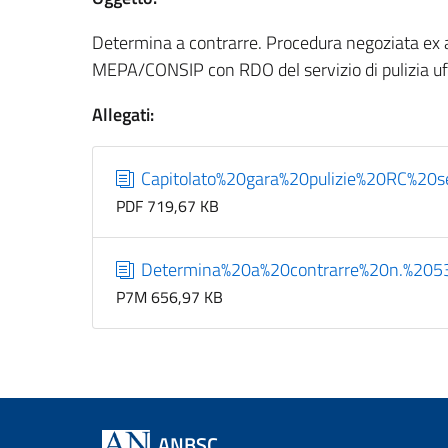
Determina a contrarre. Procedura negoziata ex a
MEPA/CONSIP con RDO del servizio di pulizia uff
Allegati:
Capitolato%20gara%20pulizie%20RC%20
PDF 719,67 KB
Determina%20a%20contrarre%20n.%2053
P7M 656,97 KB
ANBSC