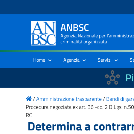
ANBSC
Agenzia Nazionale per l'amministrazi
criminalità organizzata
Home
Agenzia
Servizi
S
Pi
/
Amministrazione trasparente
/
Bandi di gara
Procedura negoziata ex art. 36 -co. 2 D.Lgs. n.5
RC
Determina a contrarr