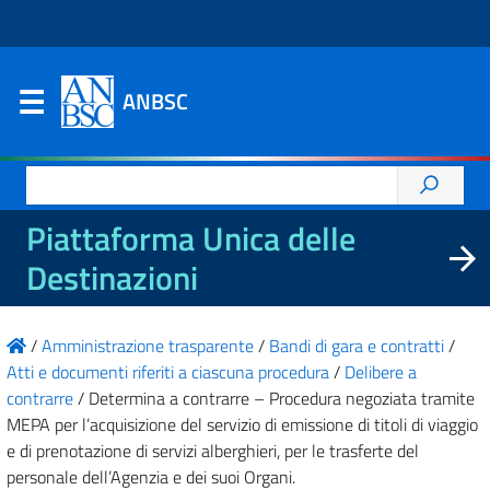
ANBSC
Ricerca
per:
Piattaforma Unica delle
Destinazioni
/
Amministrazione trasparente
/
Bandi di gara e contratti
/
Atti e documenti riferiti a ciascuna procedura
/
Delibere a
contrarre
/
Determina a contrarre – Procedura negoziata tramite
MEPA per l’acquisizione del servizio di emissione di titoli di viaggio
e di prenotazione di servizi alberghieri, per le trasferte del
personale dell’Agenzia e dei suoi Organi.