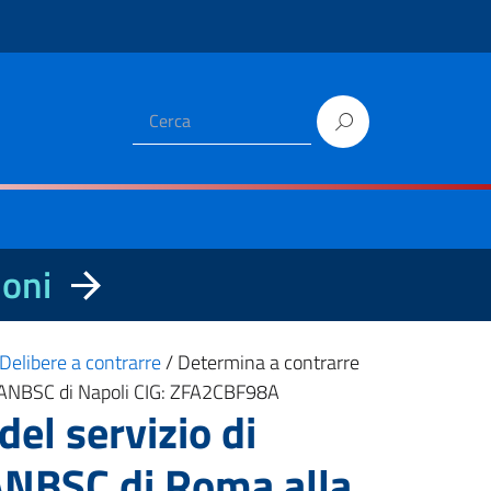
ioni
Delibere a contrarre
/
Determina a contrarre
de ANBSC di Napoli CIG: ZFA2CBF98A
el servizio di
ANBSC di Roma alla