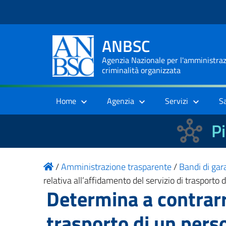
ANBSC
Agenzia Nazionale per l'amministrazi
criminalità organizzata
Home
Agenzia
Servizi
S
Pi
/
Amministrazione trasparente
/
Bandi di gara
relativa all’affidamento del servizio di traspo
Determina a contrarre
trasporto di un per