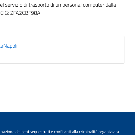
l servizio di trasporto di un personal computer dalla
i CIG: ZFA2CBF98A
aNapoli
nazione dei beni sequestrati e confiscati alla criminalità organizzata