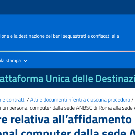
one e la destinazione dei beni sequestrati e confiscati alla
ala stampa
attaforma Unica delle Destinaz
 e contratti
/
Atti e documenti riferiti a ciascuna procedura
/
rto di un personal computer dalla sede ANBSC di Roma alla se
 relativa all’affidamento d
sonal computer dalla sede 