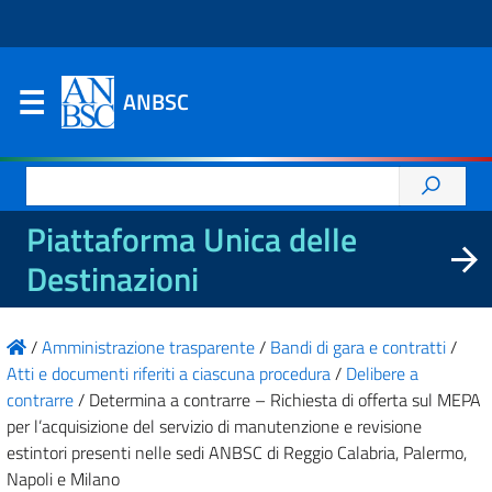
ANBSC
Ricerca
per:
Piattaforma Unica delle
Destinazioni
/
Amministrazione trasparente
/
Bandi di gara e contratti
/
Atti e documenti riferiti a ciascuna procedura
/
Delibere a
contrarre
/
Determina a contrarre – Richiesta di offerta sul MEPA
per l’acquisizione del servizio di manutenzione e revisione
estintori presenti nelle sedi ANBSC di Reggio Calabria, Palermo,
Napoli e Milano