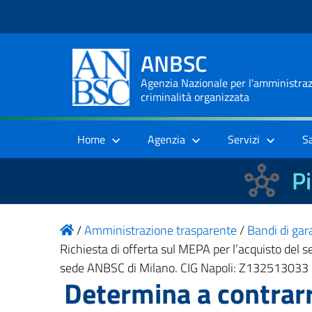
ANBSC
Agenzia Nazionale per l'amministrazi
criminalità organizzata
Home
Agenzia
Servizi
S
Pi
/
Amministrazione trasparente
/
Bandi di gara
Richiesta di offerta sul MEPA per l’acquisto del se
sede ANBSC di Milano. CIG Napoli: Z132513033
Determina a contrarr