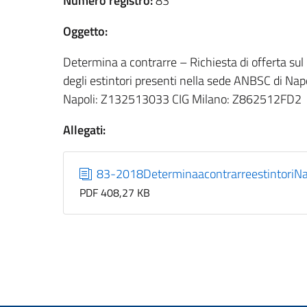
Numero registro:
83
Oggetto:
Determina a contrarre – Richiesta di offerta sul 
degli estintori presenti nella sede ANBSC di Napo
Napoli: Z132513033 CIG Milano: Z862512FD2
Allegati:
83-2018DeterminaacontrarreestintoriN
PDF 408,27 KB