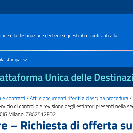
one e la destinazione dei beni sequestrati e confiscati alla
ala stampa
attaforma Unica delle Destinaz
 e contratti
/
Atti e documenti riferiti a ciascuna procedura
/
rvizio di controllo e revisione degli estintori presenti nella s
 CIG Milano: Z862512FD2
e – Richiesta di offerta s