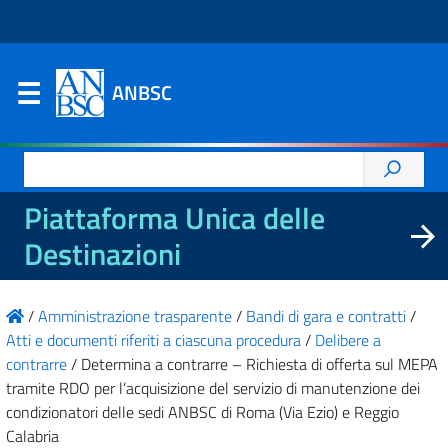
ANBSC
Ricerca
per:
Piattaforma Unica delle
Destinazioni
/
Amministrazione trasparente
/
Bandi di gara e contratti
/
Atti e documenti riferiti a ciascuna procedura
/
Delibere a
contrarre
/
Determina a contrarre – Richiesta di offerta sul MEPA
tramite RDO per l’acquisizione del servizio di manutenzione dei
condizionatori delle sedi ANBSC di Roma (Via Ezio) e Reggio
Calabria