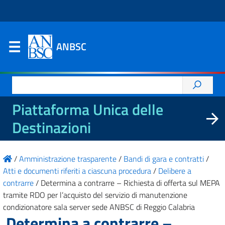
ANBSC
Ricerca
per:
Piattaforma Unica delle
Destinazioni
/
Amministrazione trasparente
/
Bandi di gara e contratti
/
Atti e documenti riferiti a ciascuna procedura
/
Delibere a
contrarre
/
Determina a contrarre – Richiesta di offerta sul MEPA
tramite RDO per l’acquisto del servizio di manutenzione
condizionatore sala server sede ANBSC di Reggio Calabria
Determina a contrarre –