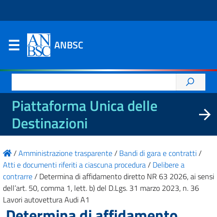
ANBSC
Ricerca
per:
Piattaforma Unica delle
Destinazioni
/
Amministrazione trasparente
/
Bandi di gara e contratti
/
Atti e documenti riferiti a ciascuna procedura
/
Delibere a
contrarre
/
Determina di affidamento diretto NR 63 2026, ai sensi
dell’art. 50, comma 1, lett. b) del D.Lgs. 31 marzo 2023, n. 36
Lavori autovettura Audi A1
Determina di affidamento