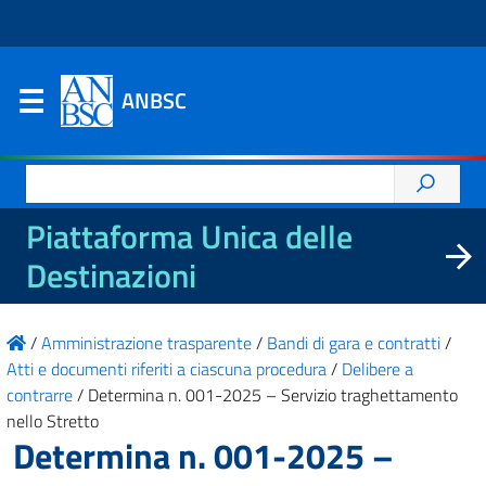
ANBSC
Ricerca
per:
Piattaforma Unica delle
Destinazioni
/
Amministrazione trasparente
/
Bandi di gara e contratti
/
Atti e documenti riferiti a ciascuna procedura
/
Delibere a
contrarre
/
Determina n. 001-2025 – Servizio traghettamento
nello Stretto
Determina n. 001-2025 –