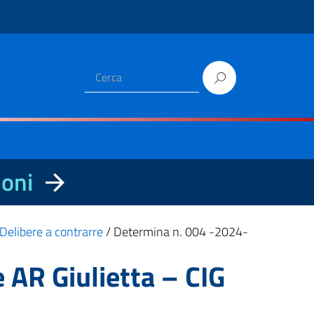
ioni
Delibere a contrarre
/
Determina n. 004 -2024-
AR Giulietta – CIG