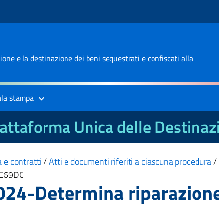
one e la destinazione dei beni sequestrati e confiscati alla
ala stampa
attaforma Unica delle Destinaz
 e contratti
/
Atti e documenti riferiti a ciascuna procedura
/
B4E69DC
024-Determina riparazione 