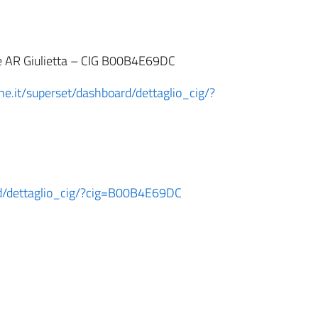
e AR Giulietta – CIG B00B4E69DC
ione.it/superset/dashboard/dettaglio_cig/?
oard/dettaglio_cig/?cig=B00B4E69DC