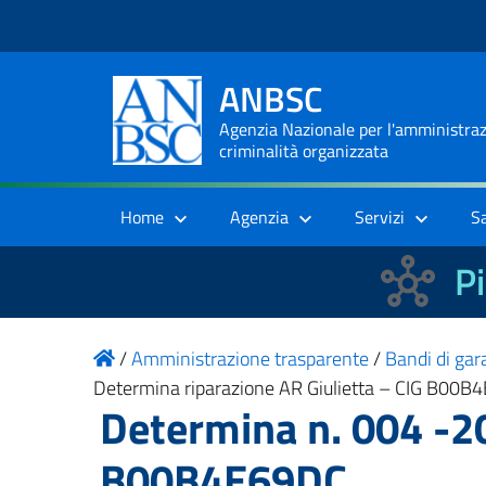
ANBSC
Agenzia Nazionale per l'amministrazi
criminalità organizzata
Home
Agenzia
Servizi
S
Pi
/
Amministrazione trasparente
/
Bandi di gara
Determina riparazione AR Giulietta – CIG B00
Determina n. 004 -2
B00B4E69DC