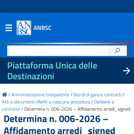
ANBSC
Ricerca
per:
Piattaforma Unica delle
Destinazioni
/
Amministrazione trasparente
/
Bandi di gara e contratti
/
Atti e documenti riferiti a ciascuna procedura
/
Delibere a
contrarre
/
Determina n. 006-2026 – Affidamento arredi_signed
Determina n. 006-2026 –
Affidamento arredi_signed