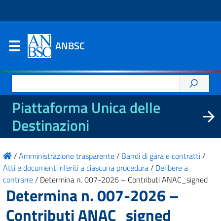
ANBSC
Ricerca
per:
Piattaforma Unica delle
Destinazioni
/
Amministrazione trasparente
/
Bandi di gara e contratti
/
Atti e documenti riferiti a ciascuna procedura
/
Delibere a
contrarre
/
Determina n. 007-2026 – Contributi ANAC_signed
Determina n. 007-2026 –
Contributi ANAC_signed