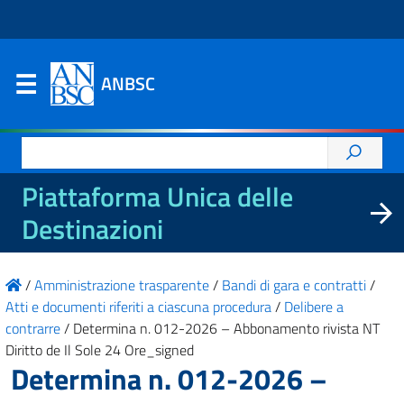
ANBSC
Ricerca
per:
Piattaforma Unica delle
Destinazioni
/
Amministrazione trasparente
/
Bandi di gara e contratti
/
Atti e documenti riferiti a ciascuna procedura
/
Delibere a
contrarre
/
Determina n. 012-2026 – Abbonamento rivista NT
Diritto de Il Sole 24 Ore_signed
Determina n. 012-2026 –