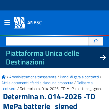
ANBSC
Ricerca
per:
Piattaforma Unica delle
Destinazioni
/
Amministrazione trasparente
/
Bandi di gara e contratti
/
Atti e documenti riferiti a ciascuna procedura
/
Delibere a
contrarre
/
Determina n. 014-2026 -TD MePa batterie_signed
Determina n. 014-2026 -TD
MePa batterie_signed