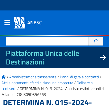
ANBSC
Ricerca
per:
Piattaforma Unica delle
Destinazioni
/
Amministrazione trasparente
/
Bandi di gara e contratti
/
Atti e documenti riferiti a ciascuna procedura
/
Delibere a
contrarre
/
DETERMINA N. 015-2024- Acquisto estintori sedi di
Milano – CIG B05D35A563
DETERMINA N. 015-2024-