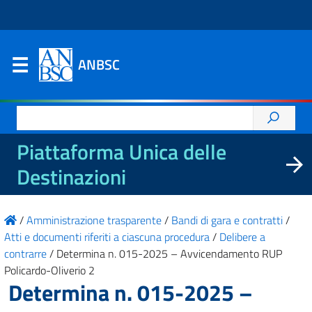
ANBSC
Ricerca
per:
Piattaforma Unica delle
Destinazioni
/
Amministrazione trasparente
/
Bandi di gara e contratti
/
Atti e documenti riferiti a ciascuna procedura
/
Delibere a
contrarre
/
Determina n. 015-2025 – Avvicendamento RUP
Policardo-Oliverio 2
Determina n. 015-2025 –