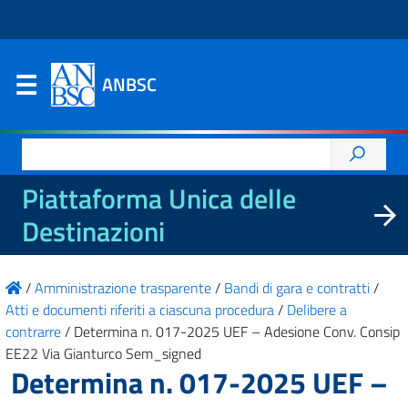
ANBSC
Ricerca
per:
Piattaforma Unica delle
Destinazioni
/
Amministrazione trasparente
/
Bandi di gara e contratti
/
Atti e documenti riferiti a ciascuna procedura
/
Delibere a
contrarre
/
Determina n. 017-2025 UEF – Adesione Conv. Consip
EE22 Via Gianturco Sem_signed
Determina n. 017-2025 UEF –