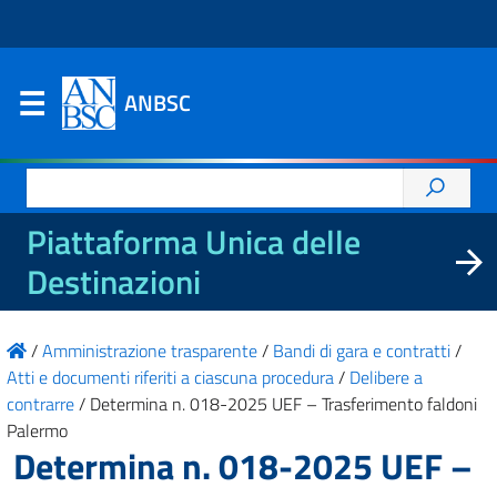
ANBSC
Ricerca
per:
Piattaforma Unica delle
Destinazioni
/
Amministrazione trasparente
/
Bandi di gara e contratti
/
Atti e documenti riferiti a ciascuna procedura
/
Delibere a
contrarre
/
Determina n. 018-2025 UEF – Trasferimento faldoni
Palermo
Determina n. 018-2025 UEF –