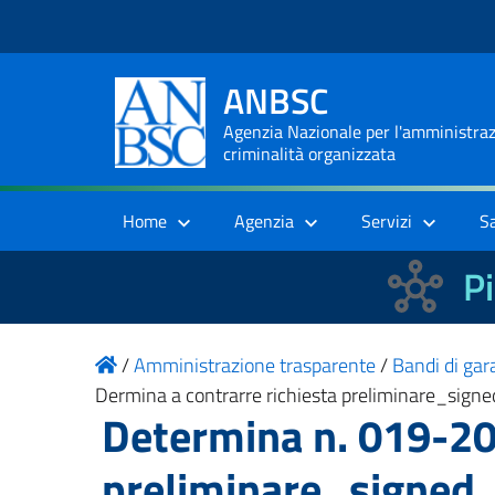
ANBSC
Agenzia Nazionale per l'amministrazi
criminalità organizzata
Home
Agenzia
Servizi
S
Pi
/
Amministrazione trasparente
/
Bandi di gara
Dermina a contrarre richiesta preliminare_signe
Determina n. 019-20
preliminare_signed