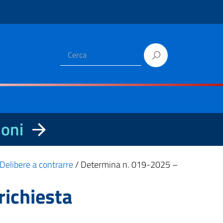
ioni
Delibere a contrarre
/
Determina n. 019-2025 –
richiesta