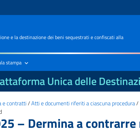
one e la destinazione dei beni sequestrati e confiscati alla
ala stampa
attaforma Unica delle Destinaz
 e contratti
/
Atti e documenti riferiti a ciascuna procedura
/
d
25 – Dermina a contrarre 