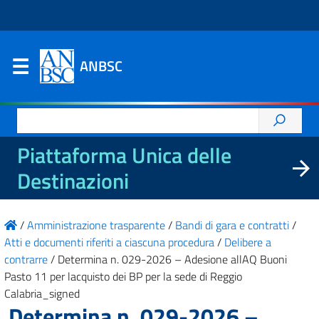
ANBSC
Ricerca
per:
Piattaforma Unica delle
Destinazioni
/
Amministrazione trasparente
/
Bandi di gara e contratti
/
Atti e documenti riferiti a ciascuna procedura
/
Delibere a
contrarre
/
Determina n. 029-2026 – Adesione allAQ Buoni
Pasto 11 per lacquisto dei BP per la sede di Reggio
Calabria_signed
Determina n. 029-2026 –