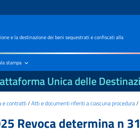
one e la destinazione dei beni sequestrati e confiscati alla
ala stampa
attaforma Unica delle Destinaz
 e contratti
/
Atti e documenti riferiti a ciascuna procedura
/
025 Revoca determina n 3