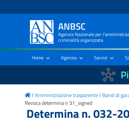
ANBSC
Agenzia Nazionale per l'amministrazi
criminalità organizzata
Home
Agenzia
Servizi
S
Pi
/
Amministrazione trasparente
/
Bandi di gara
Revoca determina n 31_signed
Determina n. 032-2