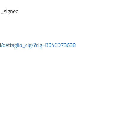
1_signed
ard/dettaglio_cig/?cig=B64CD73638