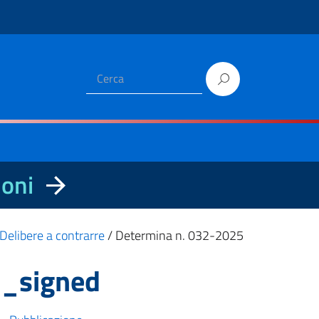
ioni
Delibere a contrarre
/
Determina n. 032-2025
1_signed