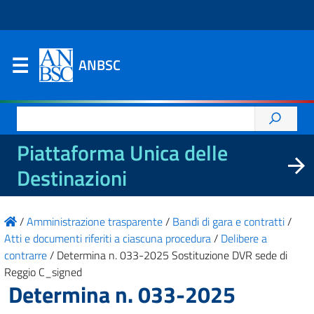
ANBSC
Ricerca
per:
Piattaforma Unica delle
Destinazioni
/
Amministrazione trasparente
/
Bandi di gara e contratti
/
Atti e documenti riferiti a ciascuna procedura
/
Delibere a
contrarre
/
Determina n. 033-2025 Sostituzione DVR sede di
Reggio C_signed
Determina n. 033-2025