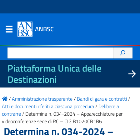
ANBSC
Ricerca
per:
Piattaforma Unica delle
Destinazioni
/
Amministrazione trasparente
/
Bandi di gara e contratti
/
Atti e documenti riferiti a ciascuna procedura
/
Delibere a
contrarre
/
Determina n. 034-2024 – Apparecchiature per
videoconferenze sede di RC – CIG B1020CB1B6
Determina n. 034-2024 –