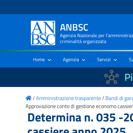
ANBSC
Agenzia Nazionale per l'amministrazi
criminalità organizzata
Home
Agenzia
Servizi
S
Pi
/
Amministrazione trasparente
/
Bandi di gara
Approvazione conto di gestione economo cassie
Determina n. 035 -2
cassiere anno 2025_