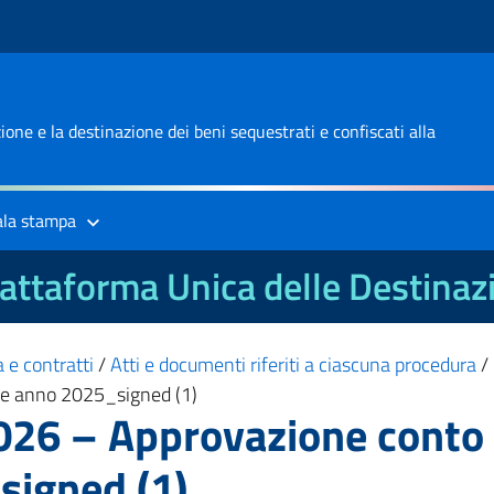
one e la destinazione dei beni sequestrati e confiscati alla
ala stampa
attaforma Unica delle Destinaz
 e contratti
/
Atti e documenti riferiti a ciascuna procedura
/
re anno 2025_signed (1)
026 – Approvazione conto
signed (1)