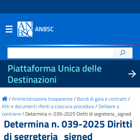
ANBSC
Ricerca
per:
Piattaforma Unica delle
Destinazioni
/
Amministrazione trasparente
/
Bandi di gara e contratti
/
Atti e documenti riferiti a ciascuna procedura
/
Delibere a
contrarre
/
Determina n. 039-2025 Diritti di segreteria_signed
Determina n. 039-2025 Diritti
di segreteria_signed