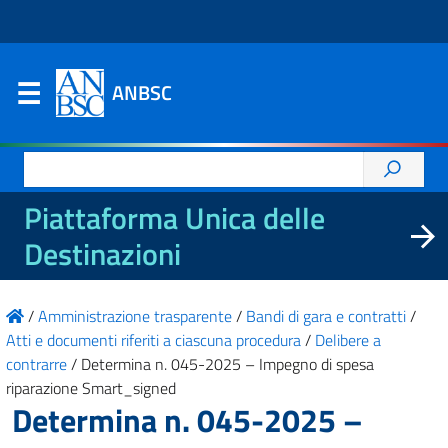
ANBSC
Ricerca
per:
Piattaforma Unica delle
Destinazioni
/
Amministrazione trasparente
/
Bandi di gara e contratti
/
Atti e documenti riferiti a ciascuna procedura
/
Delibere a
contrarre
/
Determina n. 045-2025 – Impegno di spesa
riparazione Smart_signed
Determina n. 045-2025 –