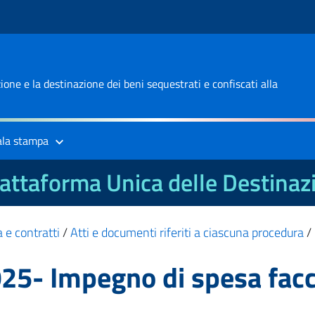
one e la destinazione dei beni sequestrati e confiscati alla
ala stampa
attaforma Unica delle Destinaz
 e contratti
/
Atti e documenti riferiti a ciascuna procedura
/
25- Impegno di spesa fac