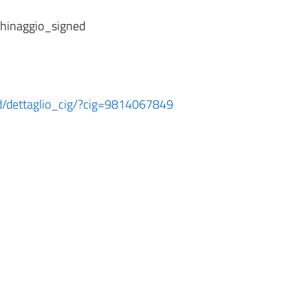
chinaggio_signed
ard/dettaglio_cig/?cig=9814067849