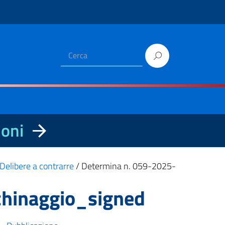
ioni
Delibere a contrarre
/
Determina n. 059-2025-
chinaggio_signed