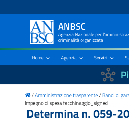
ANBSC
Agenzia Nazionale per l'amministrazi
criminalità organizzata
Home
Agenzia
Servizi
S
Pi
/
Amministrazione trasparente
/
Bandi di gara
Impegno di spesa facchinaggio_signed
Determina n. 059-20