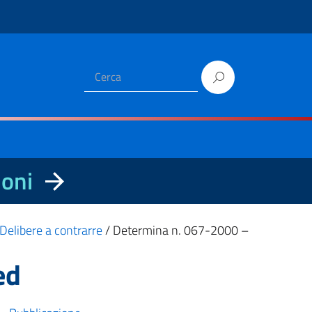
ioni
Delibere a contrarre
/
Determina n. 067-2000 –
ed