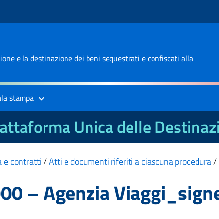
one e la destinazione dei beni sequestrati e confiscati alla
ala stampa
attaforma Unica delle Destinaz
 e contratti
/
Atti e documenti riferiti a ciascuna procedura
/
00 – Agenzia Viaggi_sign