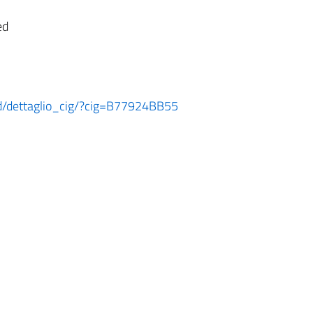
ed
ard/dettaglio_cig/?cig=B77924BB55