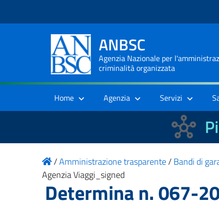
ANBSC
Agenzia Nazionale per l'amministrazi
criminalità organizzata
Home
Agenzia
Servizi
S
Pi
/
Amministrazione trasparente
/
Bandi di gara
Agenzia Viaggi_signed
Determina n. 067-20