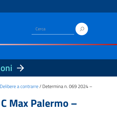
ioni
Delibere a contrarre
/
Determina n. 069 2024 –
s C Max Palermo –