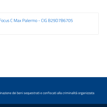
d Focus C Max Palermo - CIG B29D7B6705
nazione dei beni sequestrati e confiscati alla criminalità organizzata