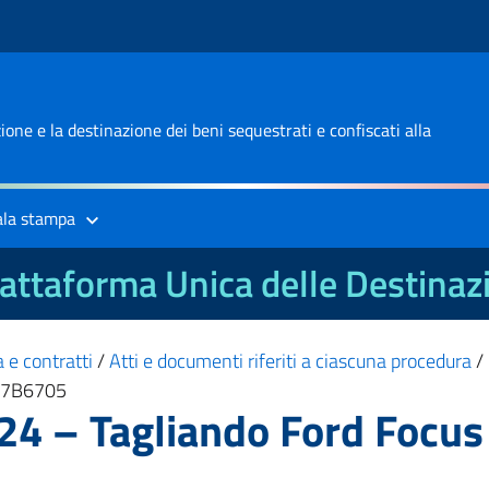
one e la destinazione dei beni sequestrati e confiscati alla
ala stampa
attaforma Unica delle Destinaz
 e contratti
/
Atti e documenti riferiti a ciascuna procedura
/
9D7B6705
24 – Tagliando Ford Focu