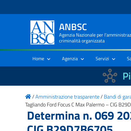
ANBSC
Agenzia Nazionale per l'amministrazi
criminalità organizzata
Home
Agenzia
Servizi
S
Pi
/
Amministrazione trasparente
/
Bandi di gara
Tagliando Ford Focus C Max Palermo – CIG B2
Determina n. 069 20
CIG B29D7B6705