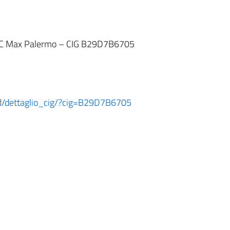
s C Max Palermo – CIG B29D7B6705
oard/dettaglio_cig/?cig=B29D7B6705