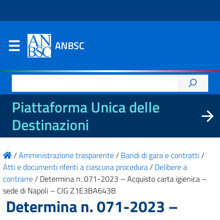
ANBSC
Ricerca
per:
Piattaforma Unica delle
Destinazioni
/
Amministrazione trasparente
/
Bandi di gara e contratti
/
Atti e documenti riferiti a ciascuna procedura
/
Delibere a
contrarre
/
Determina n. 071-2023 – Acquisto carta igienica –
sede di Napoli – CIG Z1E3BA643B
Determina n. 071-2023 –