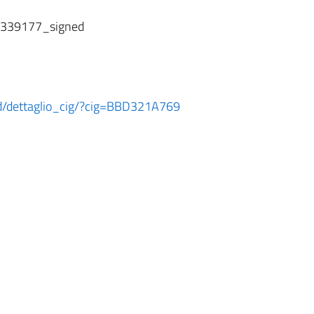
 6339177_signed
oard/dettaglio_cig/?cig=BBD321A769