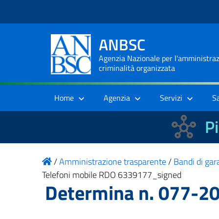
ANBSC
Agenzia Nazionale per l'amministrazi
criminalità organizzata
Home
Agenzia
Servizi
S
Pi
/
Amministrazione trasparente
/
Bandi di gara
Telefoni mobile RDO 6339177_signed
Determina n. 077-2