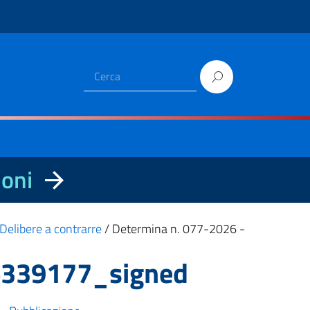
ioni
Delibere a contrarre
/
Determina n. 077-2026 -
 6339177_signed