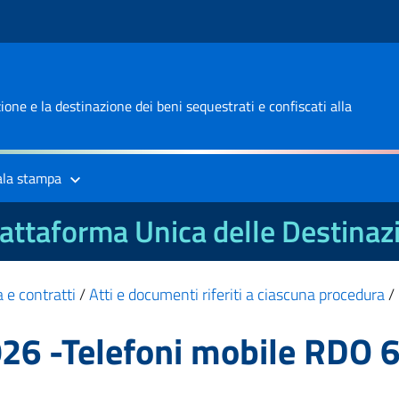
one e la destinazione dei beni sequestrati e confiscati alla
ala stampa
attaforma Unica delle Destinaz
 e contratti
/
Atti e documenti riferiti a ciascuna procedura
/
026 -Telefoni mobile RDO