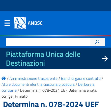
ANBSC
Ricerca
per:
Piattaforma Unica delle
Destinazioni
/
Amministrazione trasparente
/
Bandi di gara e contratti
/
Atti e documenti riferiti a ciascuna procedura
/
Delibere a
contrarre
/
Determina n. 078-2024 UEF Determina errata
corrige_Firmato
Determina n. 078-2024 UEF