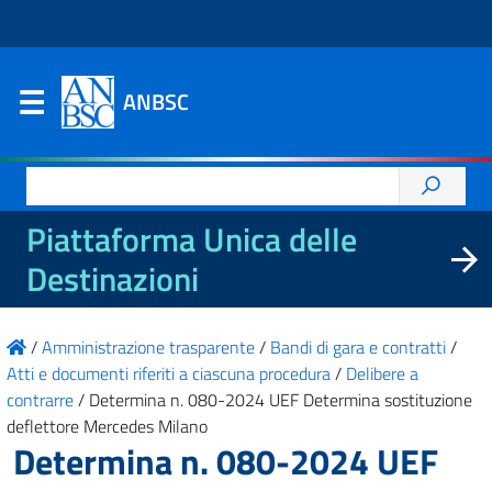
ANBSC
Ricerca
per:
Piattaforma Unica delle
Destinazioni
/
Amministrazione trasparente
/
Bandi di gara e contratti
/
Atti e documenti riferiti a ciascuna procedura
/
Delibere a
contrarre
/
Determina n. 080-2024 UEF Determina sostituzione
deflettore Mercedes Milano
Determina n. 080-2024 UEF