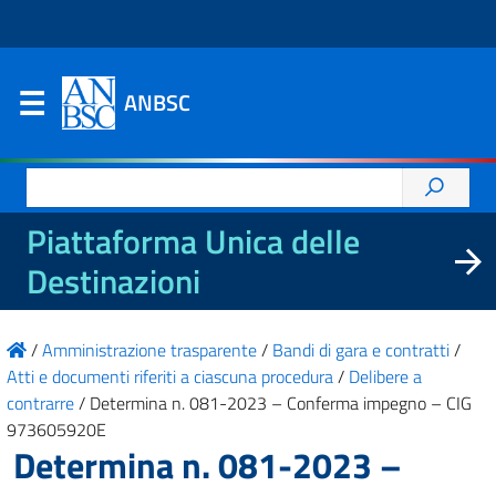
ANBSC
Ricerca
per:
Piattaforma Unica delle
Destinazioni
/
Amministrazione trasparente
/
Bandi di gara e contratti
/
Atti e documenti riferiti a ciascuna procedura
/
Delibere a
contrarre
/
Determina n. 081-2023 – Conferma impegno – CIG
973605920E
Determina n. 081-2023 –