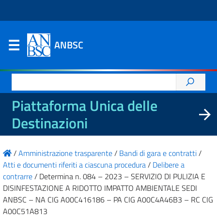
ANBSC
Ricerca
per:
Piattaforma Unica delle
Destinazioni
/
Amministrazione trasparente
/
Bandi di gara e contratti
/
Atti e documenti riferiti a ciascuna procedura
/
Delibere a
contrarre
/
Determina n. 084 – 2023 – SERVIZIO DI PULIZIA E
DISINFESTAZIONE A RIDOTTO IMPATTO AMBIENTALE SEDI
ANBSC – NA CIG A00C416186 – PA CIG A00C4A46B3 – RC CIG
A00C51A813