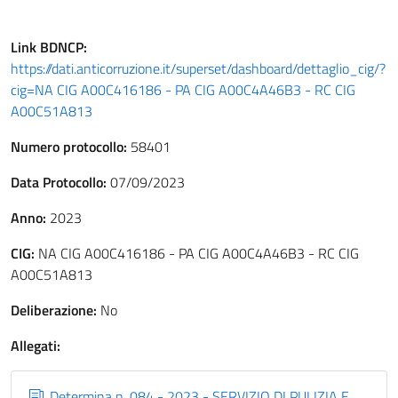
Link
BDNCP
:
https://dati.anticorruzione.it/superset/dashboard/dettaglio_cig/?
cig=NA CIG A00C416186 - PA CIG A00C4A46B3 - RC CIG
A00C51A813
Numero protocollo:
58401
Data Protocollo:
07/09/2023
Anno:
2023
CIG:
NA CIG A00C416186 - PA CIG A00C4A46B3 - RC CIG
A00C51A813
Deliberazione:
No
Allegati:
Determina n. 084 - 2023 - SERVIZIO DI PULIZIA E