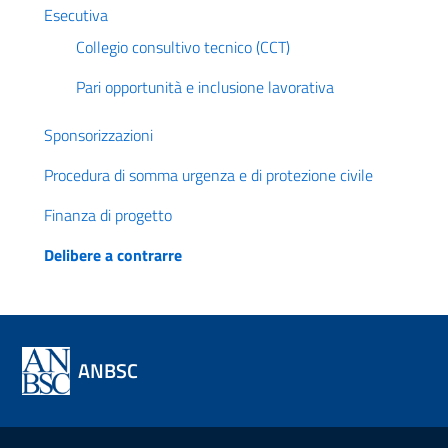
Esecutiva
Collegio consultivo tecnico (CCT)
Pari opportunità e inclusione lavorativa
Sponsorizzazioni
Procedura di somma urgenza e di protezione civile
Finanza di progetto
Delibere a contrarre
ANBSC