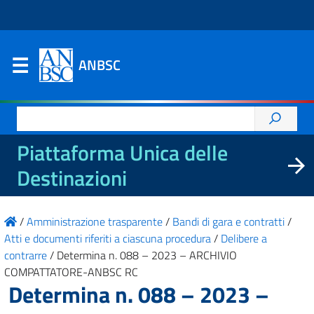
ANBSC
Ricerca
per:
Piattaforma Unica delle
Destinazioni
/
Amministrazione trasparente
/
Bandi di gara e contratti
/
Atti e documenti riferiti a ciascuna procedura
/
Delibere a
contrarre
/
Determina n. 088 – 2023 – ARCHIVIO
COMPATTATORE-ANBSC RC
Determina n. 088 – 2023 –