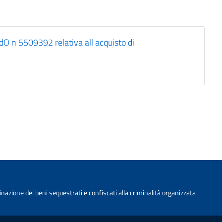
 n 5509392 relativa all acquisto di
nazione dei beni sequestrati e confiscati alla criminalità organizzata