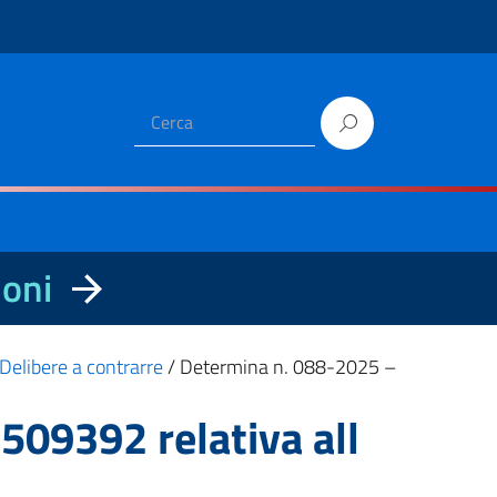
ioni
Delibere a contrarre
/
Determina n. 088-2025 –
09392 relativa all