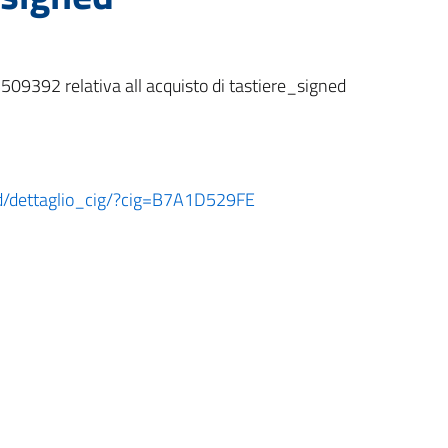
9392 relativa all acquisto di tastiere_signed
ard/dettaglio_cig/?cig=B7A1D529FE