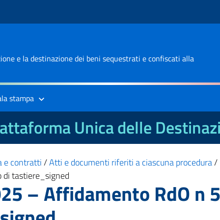
one e la destinazione dei beni sequestrati e confiscati alla
ala stampa
attaforma Unica delle Destinaz
 e contratti
/
Atti e documenti riferiti a ciascuna procedura
/
 di tastiere_signed
25 – Affidamento RdO n 55
_signed