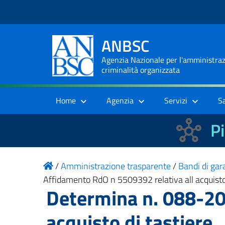
ANBSC
Agenzia Nazionale per l'amministrazi
criminalità organizzata
Home
Agenzia
Servizi
S
Pi
/
Amministrazione trasparente
/
Bandi di gara
Affidamento RdO n 5509392 relativa all acquisto
Determina n. 088-20
acquisto di tastiere