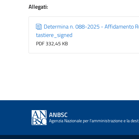
Allegati:
Determina n. 088-2025 - Affidamento RdO
tastiere_signed
PDF 332,45 KB
ANBSC
Agenzia Nazionale per l'amministrazione e la desti