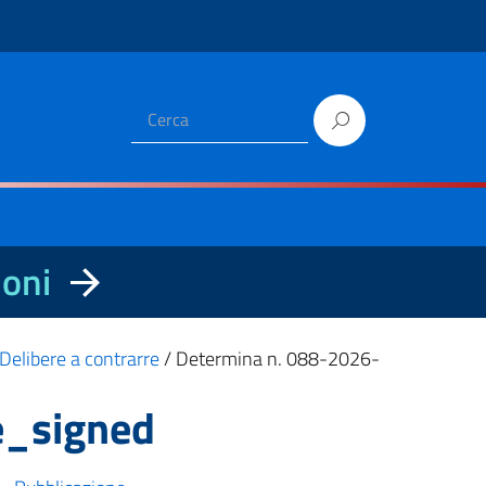
ioni
Delibere a contrarre
/
Determina n. 088-2026-
e_signed