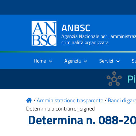
ANBSC
Agenzia Nazionale per l'amministrazi
criminalità organizzata
Home
Agenzia
Servizi
S
Pi
/
Amministrazione trasparente
/
Bandi di gara
Determina a contrarre_signed
Determina n. 088-20