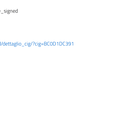
e_signed
oard/dettaglio_cig/?cig=BC0D1DC391