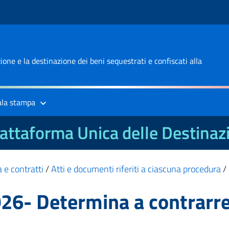
one e la destinazione dei beni sequestrati e confiscati alla
ala stampa
attaforma Unica delle Destinaz
 e contratti
/
Atti e documenti riferiti a ciascuna procedura
/
26- Determina a contrarr