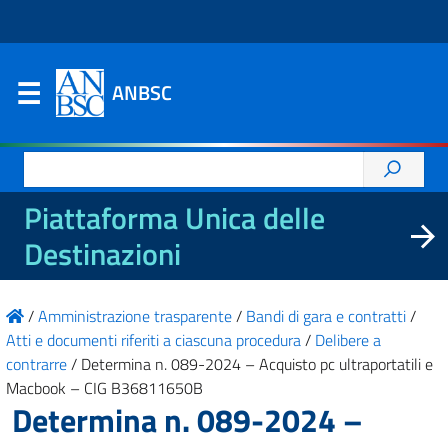
ANBSC
Ricerca
per:
Piattaforma Unica delle
Destinazioni
/
Amministrazione trasparente
/
Bandi di gara e contratti
/
Atti e documenti riferiti a ciascuna procedura
/
Delibere a
contrarre
/
Determina n. 089-2024 – Acquisto pc ultraportatili e
Macbook – CIG B36811650B
Determina n. 089-2024 –