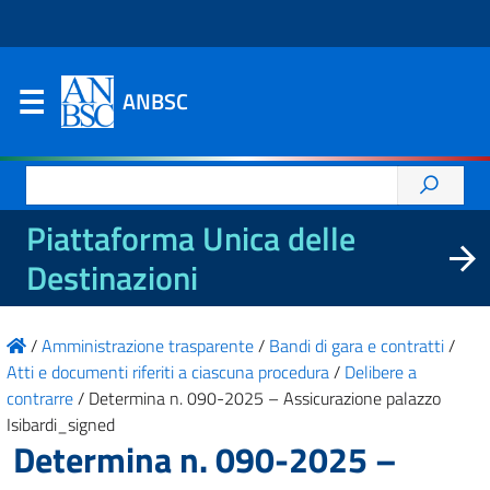
ANBSC
Ricerca
per:
Piattaforma Unica delle
Destinazioni
/
Amministrazione trasparente
/
Bandi di gara e contratti
/
Atti e documenti riferiti a ciascuna procedura
/
Delibere a
contrarre
/
Determina n. 090-2025 – Assicurazione palazzo
Isibardi_signed
Determina n. 090-2025 –