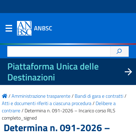
ANBSC
Ricerca
per:
Piattaforma Unica delle
Destinazioni
/
Amministrazione trasparente
/
Bandi di gara e contratti
/
Atti e documenti riferiti a ciascuna procedura
/
Delibere a
contrarre
/
Determina n. 091-2026 – Incarico corso RLS
completo_signed
Determina n. 091-2026 –